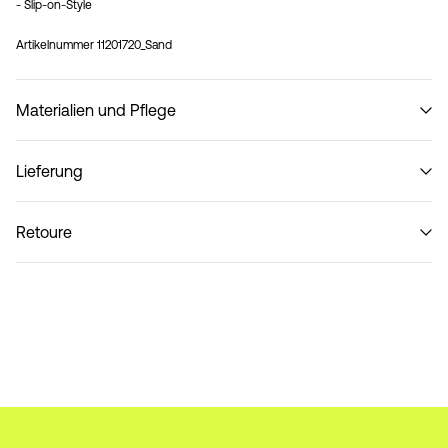
- Slip-on-Style
Artikelnummer
11201720_Sand
Materialien und Pflege
Lieferung
Nicht waschen
Lieferung nach Hause (SwissPost Priority)
CHF 6,95
Retoure
Lieferung nach Hause (SwissPost Economy)
CHF 5,95
Rückgabe & Umtausch
Lieferoptionen