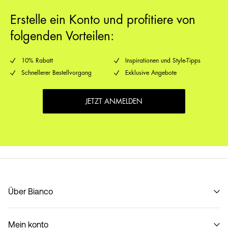
Erstelle ein Konto und profitiere von
folgenden Vorteilen:
10% Rabatt
Inspirationen und Style-Tipps
Schnellerer Bestellvorgang
Exklusive Angebote
JETZT ANMELDEN
Über Bianco
Unsere geschichte
Mein konto
Code of Conduct