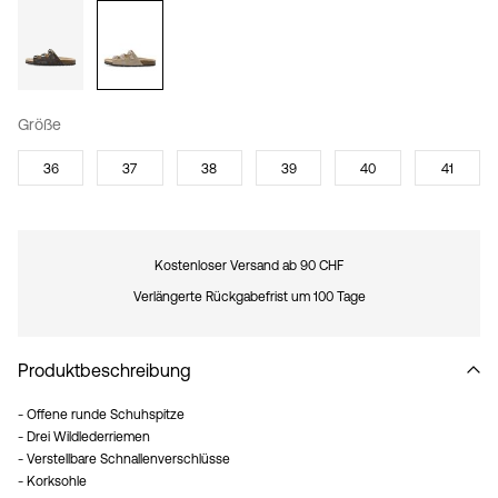
Größe
36
37
38
39
40
41
Kostenloser Versand ab 90 CHF
Verlängerte Rückgabefrist um 100 Tage
Produktbeschreibung
- Offene runde Schuhspitze
- Drei Wildlederriemen
- Verstellbare Schnallenverschlüsse
- Korksohle