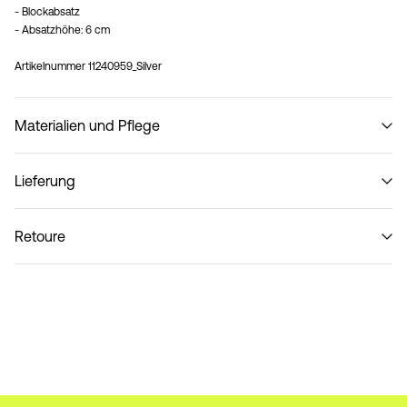
- Blockabsatz
- Absatzhöhe: 6 cm
Artikelnummer
11240959_Silver
Materialien und Pflege
Lieferung
Nicht waschen
Lieferung nach Hause (SwissPost Priority)
CHF 6,95
Retoure
Lieferung nach Hause (SwissPost Economy)
CHF 5,95
Rückgabe & Umtausch
Lieferoptionen