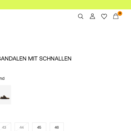
0
Übersicht
Bestellungen
Profil
SANDALEN MIT SCHNALLEN
Wunschliste
Ich brauche Hilfe
Abmelden
nd
43
44
45
46