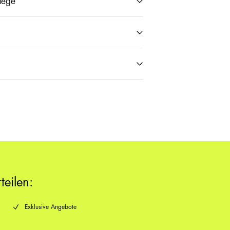
flege
SwissPost Priority)
CHF 6,95
(SwissPost Economy)
CHF 5,95
Rückgabe & Umtausch
Lieferoptionen
teilen:
Exklusive Angebote