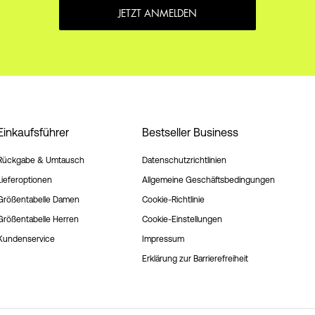
JETZT ANMELDEN
Einkaufsführer
Bestseller Business
Rückgabe & Umtausch
Datenschutzrichtlinien
Lieferoptionen
Allgemeine Geschäftsbedingungen
Größentabelle Damen
Cookie-Richtlinie
Größentabelle Herren
Cookie-Einstellungen
Kundenservice
Impressum
Erklärung zur Barrierefreiheit