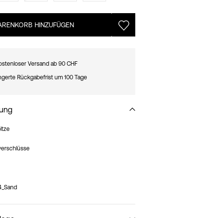
RENKORB HINZUFÜGEN
ostenloser Versand ab 90 CHF
ngerte Rückgabefrist um 100 Tage
bung
itze
nverschlüsse
4_Sand