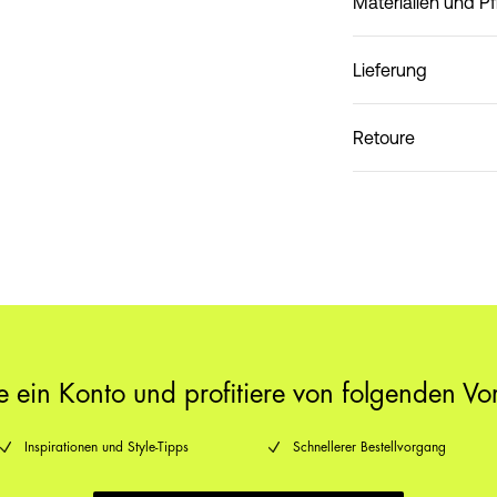
Materialien und P
Lieferung
Nicht waschen
Lieferung nach Hause (
Retoure
Lieferung nach Hause 
le ein Konto und profitiere von folgenden Vor
Inspirationen und Style-Tipps
Schnellerer Bestellvorgang