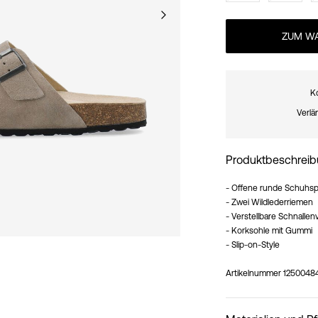
ZUM WA
K
Verlä
Produktbeschrei
- Offene runde Schuhsp
- Zwei Wildlederriemen
- Verstellbare Schnalle
- Korksohle mit Gummi
- Slip-on-Style
Artikelnummer
1250048