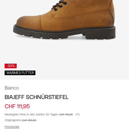
/
Deutsch
-30%
WARMES FUTTER
Bianco
BIAJEFF SCHNÜRSTIEFEL
CHF 111,95
Niedrigster Preis in den letzten 30 Tagen
CHF 119,95
-7%
Originalpreis
CHF 159,99
Preisdetails