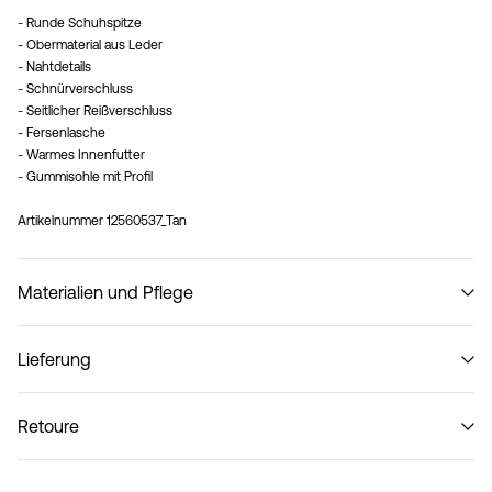
- Runde Schuhspitze
- Obermaterial aus Leder
- Nahtdetails
- Schnürverschluss
- Seitlicher Reißverschluss
- Fersenlasche
- Warmes Innenfutter
- Gummisohle mit Profil
Artikelnummer
12560537_Tan
Materialien und Pflege
Lieferung
Nicht waschen
Lieferung nach Hause (SwissPost Priority)
CHF 6,95
Retoure
Lieferung nach Hause (SwissPost Economy)
CHF 5,95