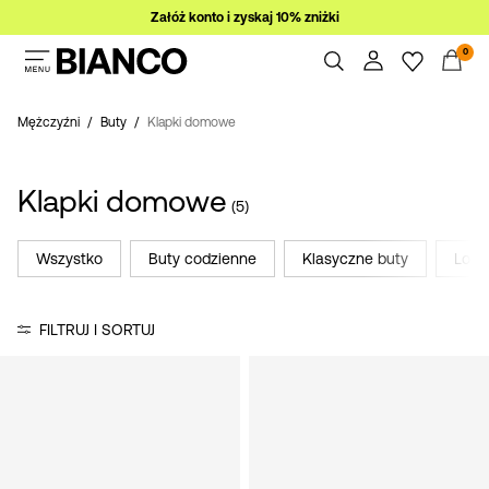
Załóż konto i zyskaj 10% zniżki
0
Kobiety
Mężczyźni
Mężczyźni
Buty
Klapki domowe
Spis treści
Zamówienia
Wyprzedaż
Klapki domowe
Profil
(5)
Lista życzeń
Wsparcie
Wszystko
Buty codzienne
Klasyczne buty
Loaf
Zaloguj
Wyloguj
się
FILTRUJ I SORTUJ
Masz
pytania?
O
nas
Polska