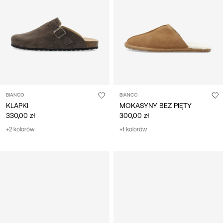
/
polski
BIANCO
BIANCO
KLAPKI
MOKASYNY BEZ PIĘTY
330,00 zł
300,00 zł
+2 kolorów
+1 kolorów