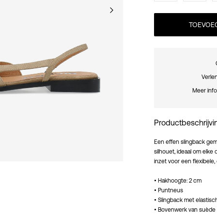
TOEVOEG
Verle
Meer info
Productbeschrijvi
Een effen slingback gem
silhouet, ideaal om elk
inzet voor een flexibele,
• Hakhoogte: 2 cm
• Puntneus
• Slingback met elastisch
• Bovenwerk van suède