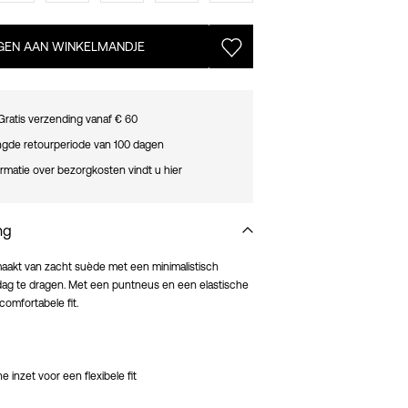
EN AAN WINKELMANDJE
Gratis verzending vanaf € 60
ngde retourperiode van 100 dagen
rmatie over bezorgkosten vindt u hier
ng
aakt van zacht suède met een minimalistisch
e dag te dragen. Met een puntneus en een elastische
 comfortabele fit.
e inzet voor een flexibele fit