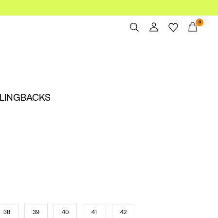
0
Overzicht
Bestellingen
Profiel
SLINGBACKS
Verlanglijstje
Help
Uitloggen
38
39
40
41
42