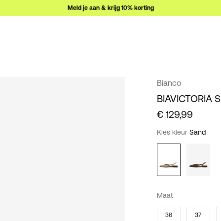
Meld je aan & krijg 10% korting
Bianco
BIAVICTORIA 
€ 129,99
Kies kleur
Sand
Maat
36
37