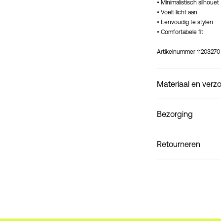
• Minimalistisch silhouet
• Voelt licht aan
• Eenvoudig te stylen
• Comfortabele fit
Artikelnummer
11203270
Materiaal en verz
Bezorging
Ophalen bij pakketaut
Retourneren
Niet wassen
Thuisbezorging (bpost)
Retourneren & 
Ophalen bij afhaalpunt 