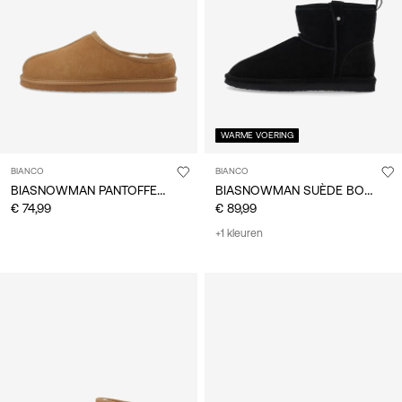
/
Nederlands
WARME VOERING
BIANCO
BIANCO
BIASNOWMAN PANTOFFELS
BIASNOWMAN SUÈDE BOOTS
€ 74,99
€ 89,99
+1 kleuren