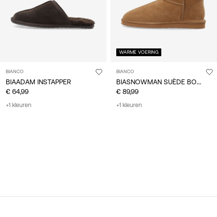
WARME VOERING
BIANCO
BIANCO
BIASNOWMAN SUÈDE BOOTS
BIAADAM INSTAPPER
€ 64,99
€ 89,99
+1 kleuren
+1 kleuren