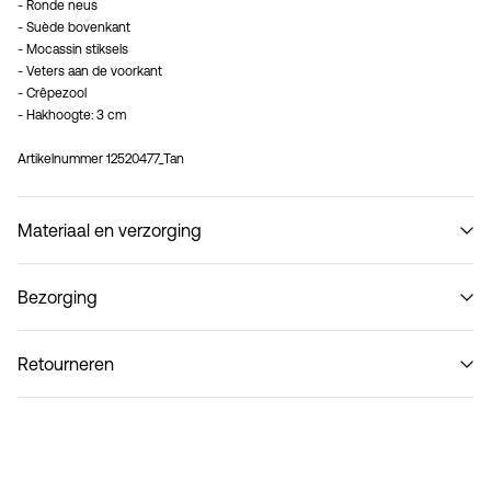
- Ronde neus
- Suède bovenkant
- Mocassin stiksels
- Veters aan de voorkant
- Crêpezool
- Hakhoogte: 3 cm
Artikelnummer
12520477_Tan
Materiaal en verzorging
Bezorging
Niet wassen
Ophalen bij pakketautomaat (bpost)
€ 4,95
Retourneren
Thuisbezorging (bpost)
€ 4,95
Retourneren & Omruilen