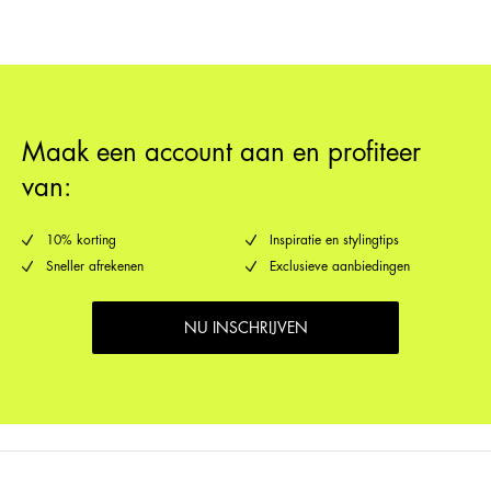
Ophalen bij afhaalpunt (bpost)
€ 4,95
Verzendopties
Maak een account aan en profiteer
van:
10% korting
Inspiratie en stylingtips
Sneller afrekenen
Exclusieve aanbiedingen
NU INSCHRIJVEN