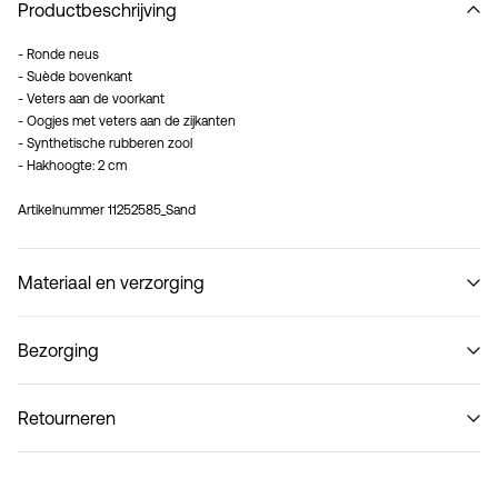
Productbeschrijving
- Ronde neus
- Suède bovenkant
- Veters aan de voorkant
- Oogjes met veters aan de zijkanten
- Synthetische rubberen zool
- Hakhoogte: 2 cm
Artikelnummer
11252585_Sand
Materiaal en verzorging
Bezorging
Ophalen bij pakketautomaat (bpost)
€ 4,95
Retourneren
Niet wassen
Thuisbezorging (bpost)
€ 4,95