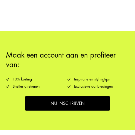
Retourneren & Omruilen
Ophalen bij afhaalpunt (bpost)
€ 4,95
Verzendopties
Maak een account aan en profiteer
van:
10% korting
Inspiratie en stylingtips
Sneller afrekenen
Exclusieve aanbiedingen
NU INSCHRIJVEN