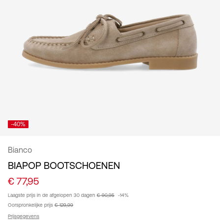
/
Nederlands
-40%
Bianco
BIAPOP BOOTSCHOENEN
€ 77,95
Laagste prijs in de afgelopen 30 dagen
€ 90,95
-14%
Oorspronkelijke prijs
€ 129,99
Prijsgegevens