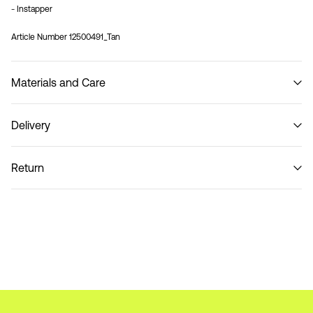
- Instapper
Article Number
12500491_Tan
Materials and Care
Delivery
Do not wash
Ophalen bij pakketautomaat (bpost)
€ 4,95
Return
Thuisbezorging (bpost)
€ 4,95
Retourneren & Omruilen
Ophalen bij afhaalpunt (bpost)
€ 4,95
Verzendopties