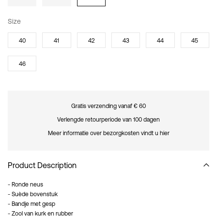
Size
40
41
42
43
44
45
46
Gratis verzending vanaf € 60
Verlengde retourperiode van 100 dagen
Meer informatie over bezorgkosten vindt u hier
Product Description
- Ronde neus
- Suède bovenstuk
- Bandje met gesp
- Zool van kurk en rubber