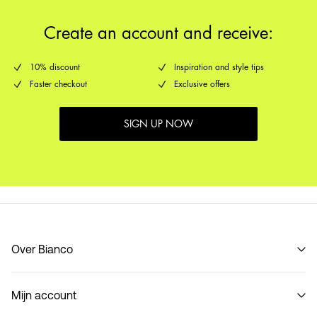
Create an account and receive:
10% discount
Inspiration and style tips
Faster checkout
Exclusive offers
SIGN UP NOW
Over Bianco
Onze geschiedenis
Mijn account
Code of Conduct