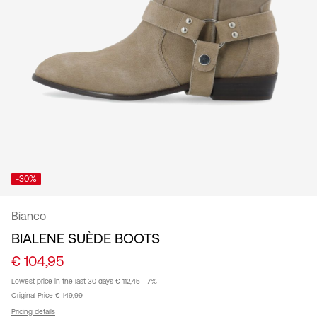
/
Nederlands
-30%
Bianco
BIALENE SUÈDE BOOTS
€ 104,95
Lowest price in the last 30 days
€ 112,45
-7%
Original Price
€ 149,99
Pricing details