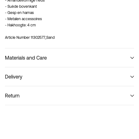
- Amandelvormige neus
- Suède bovenkant
- Gesp en harnas
- Metalen accessoires
- Hakhoogte: 4 cm
Article Number
11302577_Sand
Materials and Care
Delivery
Do not wash
Ophalen bij pakketautomaat (bpost)
€ 4,95
Return
Thuisbezorging (bpost)
€ 4,95
Retourneren & Omruilen
Ophalen bij afhaalpunt (bpost)
€ 4,95