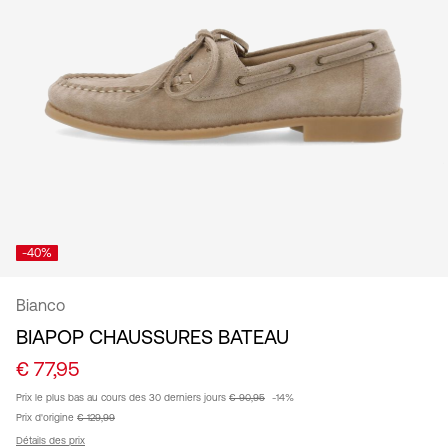
France
/
français
-40%
Bianco
BIAPOP CHAUSSURES BATEAU
€ 77,95
Prix ​​le plus bas au cours des 30 derniers jours
€ 90,95
-14%
Prix ​​d'origine
€ 129,99
Détails des prix