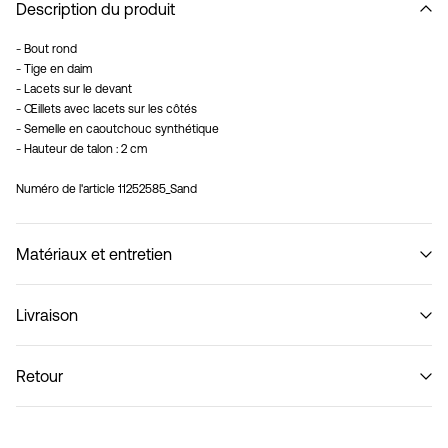
Description du produit
- Bout rond
- Tige en daim
- Lacets sur le devant
- Œillets avec lacets sur les côtés
- Semelle en caoutchouc synthétique
- Hauteur de talon : 2 cm
Numéro de l'article
11252585_Sand
Matériaux et entretien
Livraison
Livraison à domicile (Colissimo)
€ 5,95
Retour
Ne pas laver
Collecte en point de retrait (MONDIALRELAY)
€ 4,95