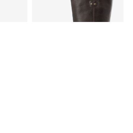
BIANCO
BIAMARALYN CHAUSSURES À BRIDE ARRIÈRE
BIAMARY BOTTES EN CUIR
€ 190,00
+1 Couleurs