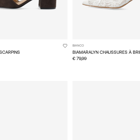
BIANCO
ESCARPINS
€ 79,99