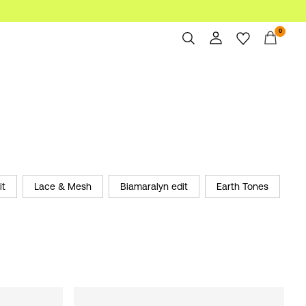
0
Aperçu
Commandes
Profil
Liste de souhaits
Aide
Déconnexion
it
Lace & Mesh
Biamaralyn edit
Earth Tones