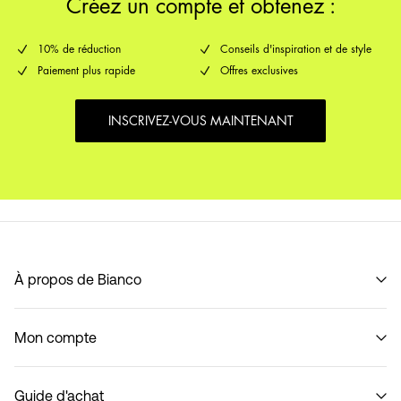
Créez un compte et obtenez :
10% de réduction
Conseils d'inspiration et de style
Paiement plus rapide
Offres exclusives
INSCRIVEZ-VOUS MAINTENANT
À propos de Bianco
Notre histoire
Mon compte
Code of Conduct
B2B Shop
Se connecter / S'inscrire
Nous contacter
Guide d'achat
Suivi de commande