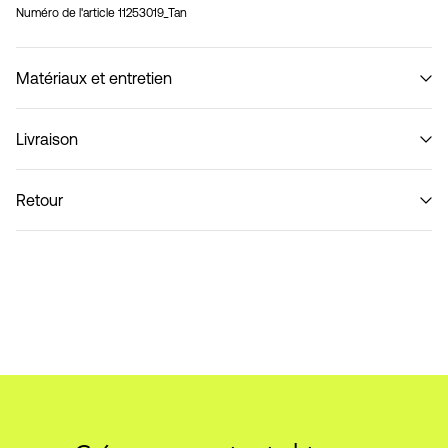
Numéro de l'article
11253019_Tan
Matériaux et entretien
Livraison
Ne pas laver
Livraison à domicile (Colissimo)
€ 5,95
Retour
Collecte en point de retrait (MONDIALRELAY)
€ 4,95
Retour et échange
Options de livraison