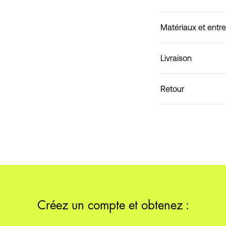
Matériaux et entre
Livraison
Ne pas laver
Livraison à domicile (C
Retour
Collecte en point de r
Créez un compte et obtenez :