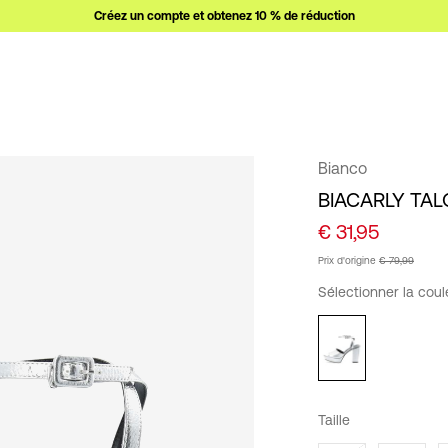
Créez un compte et obtenez 10 % de réduction
Bianco
BIACARLY TA
€ 31,95
Prix ​​d'origine
€ 79,99
Sélectionner la cou
Taille