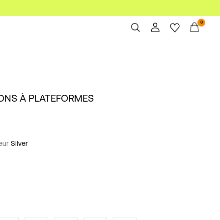
0
Aperçu
Commandes
Profil
LONS À PLATEFORMES
Liste de souhaits
Aide
Déconnexion
leur
Silver