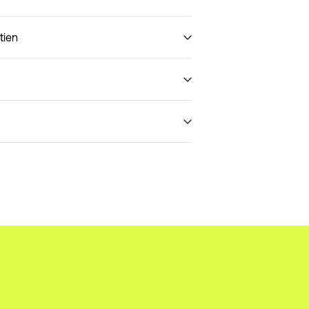
tien
olissimo)
€ 5,95
etrait (MONDIALRELAY)
€ 4,95
Retour et échange
Options de livraison