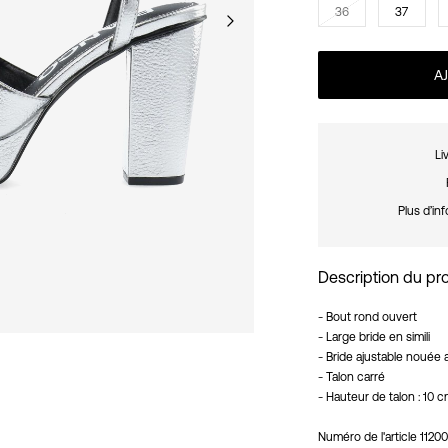
36
37
A
Li
Plus d’inf
Description du pr
- Bout rond ouvert
- Large bride en simili
- Bride ajustable nouée a
- Talon carré
- Hauteur de talon : 10 
Numéro de l'article
11200