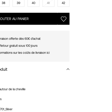
38
39
40
41
42
JOUTER AU PANIER
vraison offerte dès 60€ d'achat
Retour gratuit sous 100 jours
ormations sur les coûts de livraison ici
oduit
utour de la cheville
cm
701_Silver