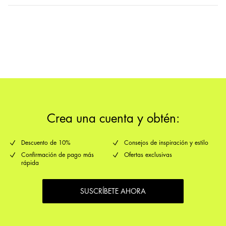
Entregas a domicilio (Correos)
€ 5,95
devoluciones y
opciones de envío
cambios
Crea una cuenta y obtén:
Descuento de 10%
Consejos de inspiración y estilo
Confirmación de pago más
Ofertas exclusivas
rápida
SUSCRÍBETE AHORA