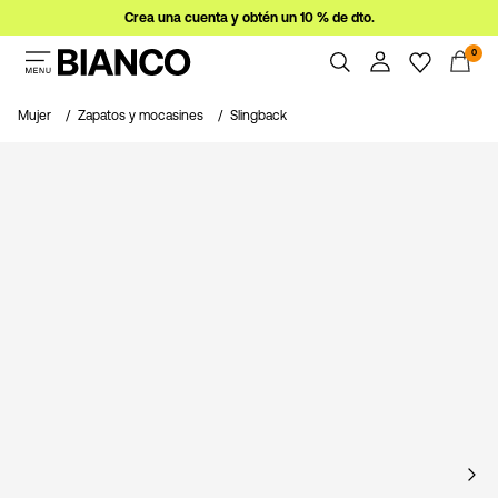
Crea una cuenta y obtén un 10 % de dto.
0
Mujer
Mujer
Zapatos y mocasines
Slingback
Hombre
Resumen
Pedidos
Ofertas
Perfil
Imprescindibles
Ayuda
Iniciar
Cerrar Sesión
sesión
¿Preguntas?
Sobre
nosotros
España
/