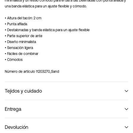
minimalista y un estilo cómodo para el día a día. Diseñadas con punta afilada y
una banda elástica para un ajuste flexible y cómodo.
• Altura del tacón: 2 cm
• Punta afilada
• Destalonadas y banda elástica para un ajuste flexible
• Parte superior de ante
• Diseño minimalista
• Sensación ligera
• Fáciles de combinar
• Cómodos
Número de artículo
11203270_Sand
Tejidos y cuidado
Entrega
No lavar
Recogida en punto de servicio (Correos)
€ 4,95
Devolución