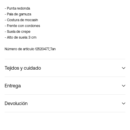
- Punta redonda
- Pala de gamuza
- Costura de mocasín
- Frente con cordones
- Suela de crepe
- Alto de suela: 3 cm
Número de artículo
12520477_Tan
Tejidos y cuidado
Entrega
No lavar
Recogida en punto de servicio (Correos)
€ 4,95
Devolución
Entregas a domicilio (Correos)
€ 5,95