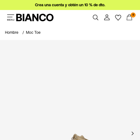
Crea una cuenta y obtén un 10 % de dto.
0
Mujer
Hombre
Moc Toe
Hombre
Resumen
Pedidos
Ofertas
Perfil
Imprescindibles
Ayuda
Iniciar
Cerrar Sesión
sesión
¿Preguntas?
Sobre
nosotros
España
/