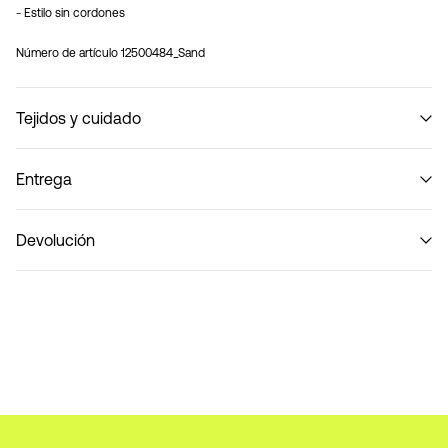
- Estilo sin cordones
Número de artículo
12500484_Sand
Tejidos y cuidado
Entrega
No lavar
Recogida en punto de servicio (Correos)
€ 4,95
Devolución
Entregas a domicilio (Correos)
€ 5,95
devoluciones y
opciones de envío
cambios