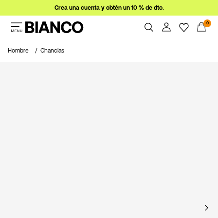
Crea una cuenta y obtén un 10 % de dto.
0
Mujer
Hombre
Chanclas
Hombre
Resumen
Pedidos
Ofertas
Perfil
Imprescindibles
Ayuda
Iniciar
Cerrar Sesión
sesión
¿Preguntas?
Sobre
nosotros
España
/