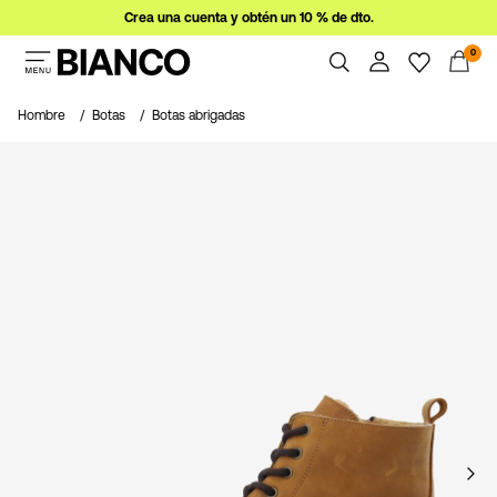
Crea una cuenta y obtén un 10 % de dto.
0
Mujer
Hombre
Botas
Botas abrigadas
Hombre
Resumen
Pedidos
Ofertas
Perfil
Imprescindibles
Ayuda
Iniciar
Cerrar Sesión
sesión
¿Preguntas?
Sobre
nosotros
España
/