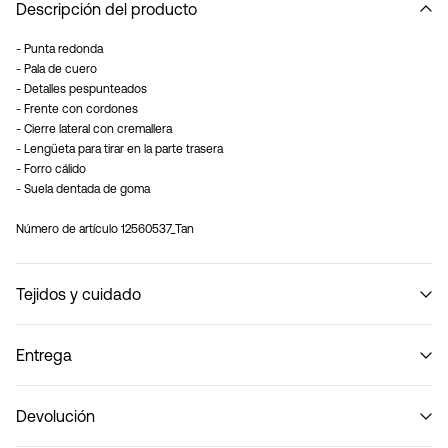
Descripción del producto
- Punta redonda
- Pala de cuero
- Detalles pespunteados
- Frente con cordones
- Cierre lateral con cremallera
- Lengüeta para tirar en la parte trasera
- Forro cálido
- Suela dentada de goma
Número de artículo
12560537_Tan
Tejidos y cuidado
Entrega
No lavar
Recogida en punto de servicio (Correos)
€ 4,95
Devolución