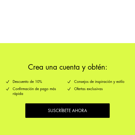
Entregas a domicilio (Correos)
€ 5,95
devoluciones y
opciones de envío
cambios
Crea una cuenta y obtén:
Descuento de 10%
Consejos de inspiración y estilo
Confirmación de pago más
Ofertas exclusivas
rápida
SUSCRÍBETE AHORA