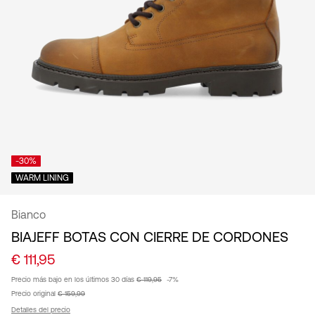
español
-30%
WARM LINING
Bianco
BIAJEFF BOTAS CON CIERRE DE CORDONES
€ 111,95
Precio más bajo en los últimos 30 días
€ 119,95
-7%
Precio original
€ 159,99
Detalles del precio