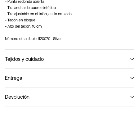
- Punta redonda abierta
- Tira ancha de cuero sintético
- Tira ajustable en el talón, estilo cruzado
- Tacón en bloque
- Alto del tacón: 10 cm
Número de artículo
11200701_Silver
Tejidos y cuidado
Entrega
No lavar
Recogida en punto de servicio (Correos)
€ 4,95
Devolución
Entregas a domicilio (Correos)
€ 5,95
devoluciones y
opciones de envío