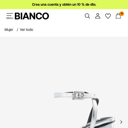
Crea una cuenta y obtén un 10 % de dto.
0
Mujer
Mujer
Ver todo
Hombre
Resumen
Pedidos
Ofertas
Perfil
Imprescindibles
Ayuda
Iniciar
Cerrar Sesión
sesión
¿Preguntas?
Sobre
nosotros
España
/