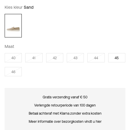
Kies kleur
Sand
Maat
40
41
42
43
44
45
46
Gratis verzending vanaf € 50
Verlengde retourperiode van 100 dagen
Betaal achteraf met Klarna zonder extra kosten
Meer informatie over bezorgkosten vindt u hier