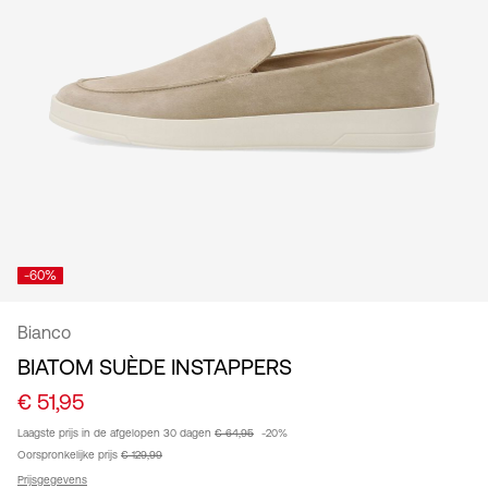
/
Nederlands
-60%
Bianco
BIATOM SUÈDE INSTAPPERS
€ 51,95
Laagste prijs in de afgelopen 30 dagen
€ 64,95
-20%
Oorspronkelijke prijs
€ 129,99
Prijsgegevens