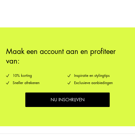
Retourneren & Omruilen
Ophalen bij afhaalpunt (DHL)
€ 3,95
Verzendopties
Maak een account aan en profiteer
van:
10% korting
Inspiratie en stylingtips
Sneller afrekenen
Exclusieve aanbiedingen
NU INSCHRIJVEN