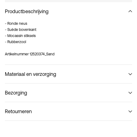
Productbeschrijving
- Ronde neus
- Suède bovenkant
- Mocassin stiksels
- Rubberzool
Artikelnummer
12520374_Sand
Materiaal en verzorging
Bezorging
Niet wassen
Ophalen bij afhaalpunt(MONDIALRELAY)
€ 3,95
Retourneren
Thuisbezorging (DHL)
€ 3,95