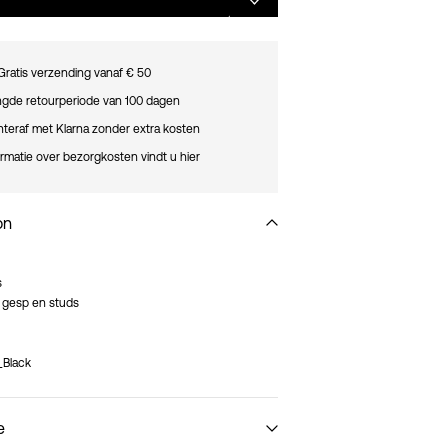
Gratis verzending vanaf € 50
ngde retourperiode van 100 dagen
hteraf met Klarna zonder extra kosten
rmatie over bezorgkosten vindt u hier
on
s
 gesp en studs
_Black
e