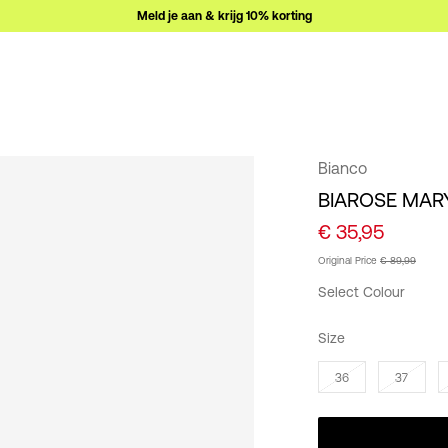
Meld je aan & krijg 10% korting
Bianco
BIAROSE MAR
€ 35,95
Original Price
€ 89,99
Select Colour
Size
36
37