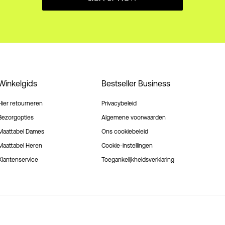
Winkelgids
Bestseller Business
Hier retourneren
Privacybeleid
Bezorgopties
Algemene voorwaarden
Maattabel Dames
Ons cookiebeleid
Maattabel Heren
Cookie-instellingen
Klantenservice
Toegankelijkheidsverklaring