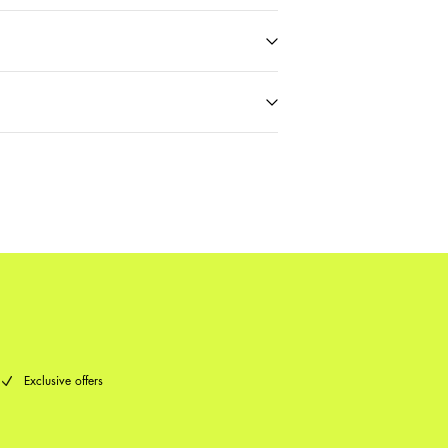
nt(MONDIALRELAY)
€ 3,95
€ 3,95
Omruilen
 (DHL)
€ 3,95
Exclusive offers