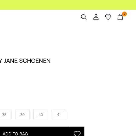
0
Overview
Orders
Profile
Y JANE SCHOENEN
Wishlist
Support
Sign Out
38
39
40
41
ADD TO BAG