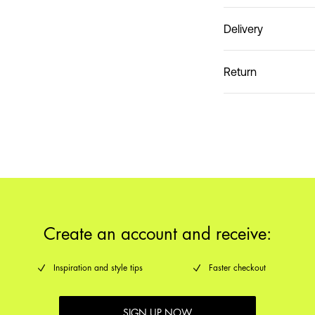
Delivery
Ophalen bij afhaalpu
Return
Do not wash
Thuisbezorging (DHL)
Retourneren & 
Ophalen bij afhaalpunt
Verzendopties
Create an account and receive:
Inspiration and style tips
Faster checkout
SIGN UP NOW