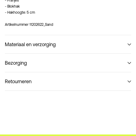
- Franjes
- Blokhak
- Hakhoogte: 5 cm
Artikelnummer
11202622_Sand
Materiaal en verzorging
Bezorging
Niet wassen
Ophalen bij afhaalpunt(MONDIALRELAY)
€ 3,95
Retourneren
Thuisbezorging (DHL)
€ 3,95
Retourneren & Omruilen
Ophalen bij afhaalpunt (DHL)
€ 3,95