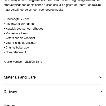
De chunky buitenzool geeft de schoen een modern, gegrond gevoel en het
silhouet biedt een coole balans tussen casual en gestructureerd. Een relaxte
maar geraffineerde schoen voor doordeweeks.
• Hakhoogte: 2.7 cm
• Bovenwerk van suède
• Klassiek bootschoen silhouet
• Mocassin stiksels
• Veters aan de voorkant
• Veters langs de zijkanten
• Chunky buitenzool
• Comfortabele fit
Article Number
11252500_Sand
Materials and Care
Delivery
Ophalen bij afhaalpunt(MONDIALRELAY)
€ 3,95
Do not wash