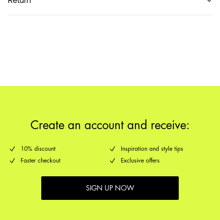
Return
Thuisbezorging (DHL)
€ 3,95
Retourneren & Omruilen
Ophalen bij afhaalpunt (DHL)
€ 3,95
Verzendopties
Create an account and receive:
10% discount
Inspiration and style tips
Faster checkout
Exclusive offers
SIGN UP NOW