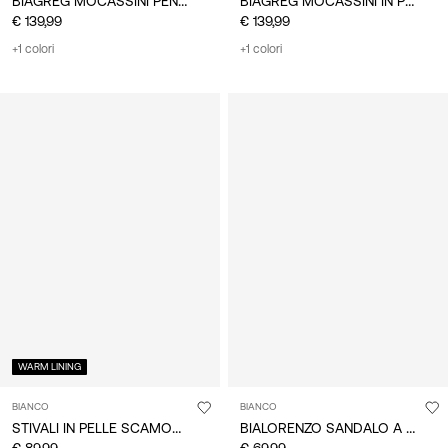
BIAGREG MOCASSINI PENNY
BIAGREG MOCASSINI IN PELLE
€ 139,99
€ 139,99
+1 colori
+1 colori
WARM LINING
BIANCO
BIANCO
STIVALI IN PELLE SCAMOSCIATA
BIALORENZO SANDALO A CIABATTA
€ 89,99
€ 69,99