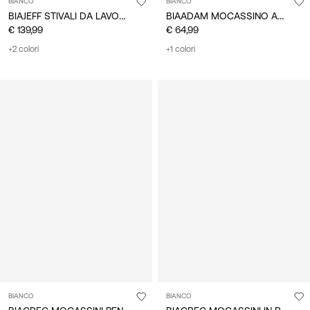
BIANCO
BIANCO
BIAJEFF STIVALI DA LAVORO MOC TOE
BIAADAM MOCASSINO APERTO
€ 139,99
€ 64,99
+2 colori
+1 colori
BIANCO
BIANCO