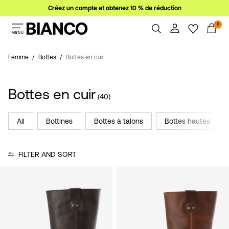
Créez un compte et obtenez 10 % de réduction
0
Femme
Homme
Femme
Bottes
Bottes en cuir
Overview
Orders
Promos
Bottes en cuir
Profile
(40)
Wishlist
Support
All
Bottines
Bottes à talons
Bottes hautes
Sign
Sign Out
in
FILTER AND SORT
Any
questions?
About
Us
Belgique