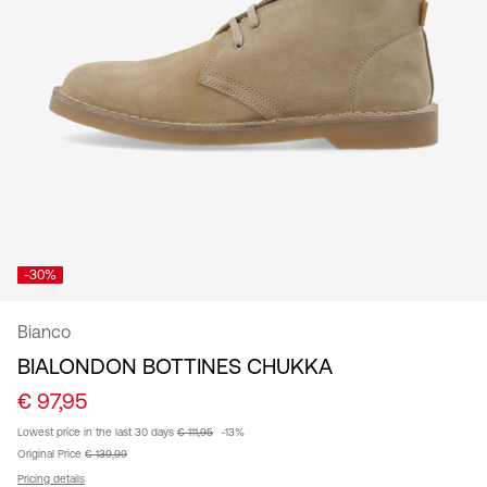
/
français
-30%
Bianco
BIALONDON BOTTINES CHUKKA
€ 97,95
Lowest price in the last 30 days
€ 111,95
-13%
Original Price
€ 139,99
Pricing details