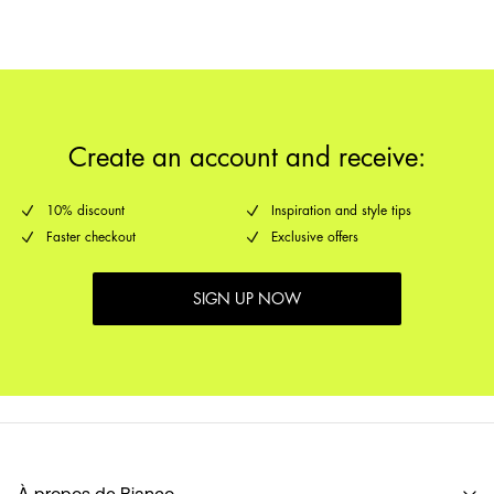
Retour et échange
Collecte en point de retrait (bpost)
€ 4,95
Options de livraison
Create an account and receive:
10% discount
Inspiration and style tips
Faster checkout
Exclusive offers
SIGN UP NOW