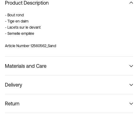
Product Description
- Bout rond
- Tige en daim
- Lacets sur le devant
- Semelle empilée
Article Number
12560562_Sand
Materials and Care
Delivery
Collecte en consigne à colis (bpost)
€ 4,95
Return
Do not wash
Livraison à domicile (bpost)
€ 4,95