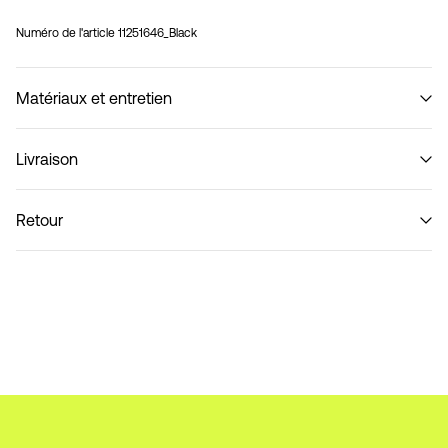
Numéro de l'article
11251646_Black
Matériaux et entretien
Livraison
Ne pas laver
Collecte en consigne à colis (bpost)
€ 4,95
Retour
Livraison à domicile (bpost)
€ 4,95
Retour et échange
Collecte en point de retrait (bpost)
€ 4,95
Options de livraison