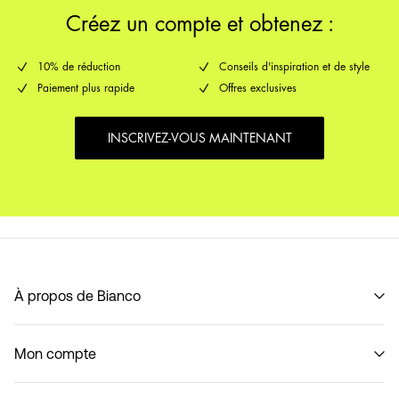
Créez un compte et obtenez :
10% de réduction
Conseils d'inspiration et de style
Paiement plus rapide
Offres exclusives
INSCRIVEZ-VOUS MAINTENANT
À propos de Bianco
Notre histoire
Mon compte
Code of Conduct
B2B Shop
Se connecter / S'inscrire