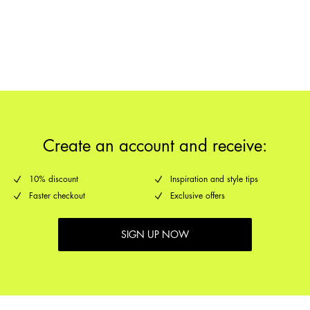
Abholung am Servicepunkt (DHL)
€ 3,95
Rückgabe & Umtausch
Lieferoptionen
Create an account and receive:
10% discount
Inspiration and style tips
Faster checkout
Exclusive offers
SIGN UP NOW