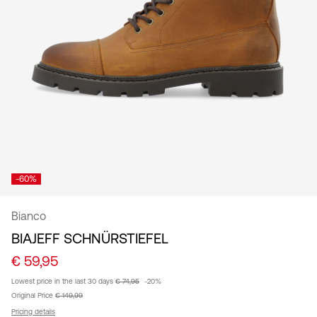
/
Deutsch
-60%
Bianco
BIAJEFF SCHNÜRSTIEFEL
€ 59,95
Lowest price in the last 30 days
€ 74,95
-20%
Original Price
€ 149,99
Pricing details