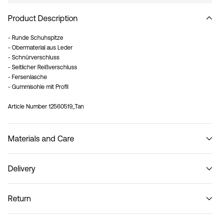
Product Description
- Runde Schuhspitze
- Obermaterial aus Leder
- Schnürverschluss
- Seitlicher Reißverschluss
- Fersenlasche
- Gummisohle mit Profil
Article Number
12560519_Tan
Materials and Care
Delivery
Lieferung nach Hause (DHL)
€ 3,95
Return
Do not wash