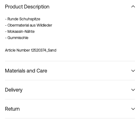
Product Description
- Runde Schuhspitze
- Obermaterial aus Wildleder
- Mokassin-Nähte
- Gummisohle
Article Number
12520374_Sand
Materials and Care
Delivery
Do not wash
Lieferung nach Hause (Post AT)
€ 4,95
Return
Lieferoptionen