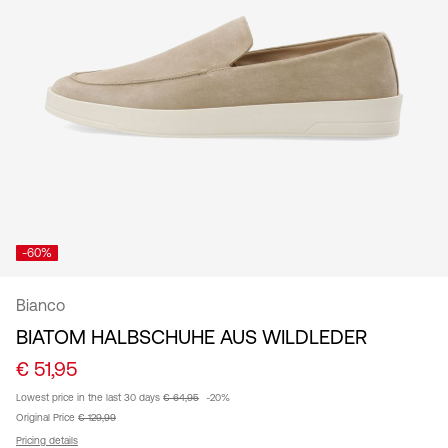
/
Deutsch
-60%
Bianco
BIATOM HALBSCHUHE AUS WILDLEDER
€ 51,95
Lowest price in the last 30 days
€ 64,95
-20%
Original Price
€ 129,99
Pricing details