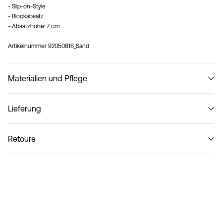
- Slip-on-Style
- Blockabsatz
- Absatzhöhe: 7 cm
Artikelnummer
92050816_Sand
Materialien und Pflege
Lieferung
Nicht waschen
Lieferung nach Hause (Post AT)
€ 4,95
Retoure
Lieferoptionen
Rückgabe & Umtausch