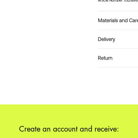
Article Number
1132189
Materials and Car
Delivery
Do not wash
Lieferung nach Hause (
Return
Create an account and receive: