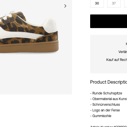
36
37
Verlä
Kauf auf Rec
Product Descripti
- Runde Schuhspitze
- Obermaterial aus Kunst
- Schnürverschluss
- Logo an der Ferse
- Gummisohle