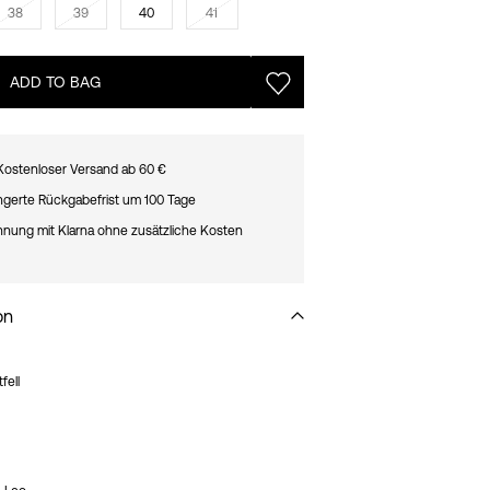
38
39
40
41
ADD TO BAG
Kostenloser Versand ab 60 €
ngerte Rückgabefrist um 100 Tage
hnung mit Klarna ohne zusätzliche Kosten
on
fell