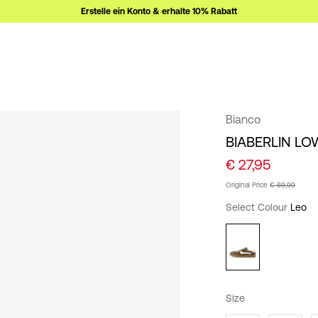
Erstelle ein Konto & erhalte 10% Rabatt
Bianco
BIABERLIN L
€ 27,95
Original Price
€ 69,99
Select Colour
Leo
Size