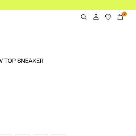
0
Overview
Orders
Profile
OW TOP SNEAKER
Wishlist
Support
Sign Out