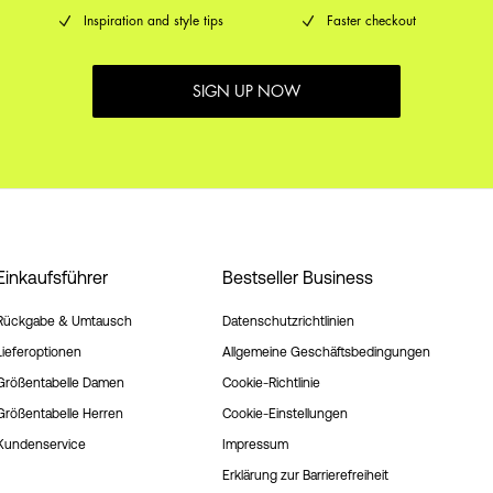
Inspiration and style tips
Faster checkout
SIGN UP NOW
Einkaufsführer
Bestseller Business
Rückgabe & Umtausch
Datenschutzrichtlinien
Lieferoptionen
Allgemeine Geschäftsbedingungen
Größentabelle Damen
Cookie-Richtlinie
Größentabelle Herren
Cookie-Einstellungen
Kundenservice
Impressum
Erklärung zur Barrierefreiheit