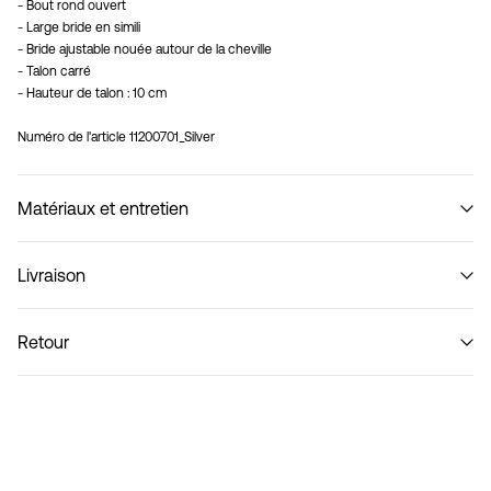
- Bout rond ouvert
- Large bride en simili
- Bride ajustable nouée autour de la cheville
- Talon carré
- Hauteur de talon : 10 cm
Numéro de l'article
11200701_Silver
Matériaux et entretien
Livraison
Ne pas laver
Collecte en consigne à colis (bpost)
€ 4,95
Retour
Livraison à domicile (bpost)
€ 4,95
Retour et échange
Collecte en point de retrait (bpost)
€ 4,95