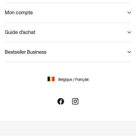
Notre histoire
Mon compte
Code of Conduct
B2B Shop
Se connecter / S'inscrire
Nous contacter
Guide d'achat
Suivi de commande
Retourner ici
Bestseller Business
Options de livraison
Guide de tailles Femme
Politique de confidentialité
Guide de tailles Homme
Conditions générales
Assistance
Belgique / Français
Cookies
Paramètres des cookies
Déclaration d’accessibilité